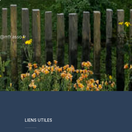
@mfr.asso.fr
LIENS UTILES