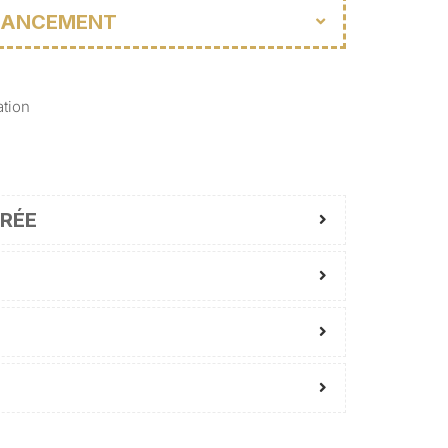
INANCEMENT
ation
RÉE