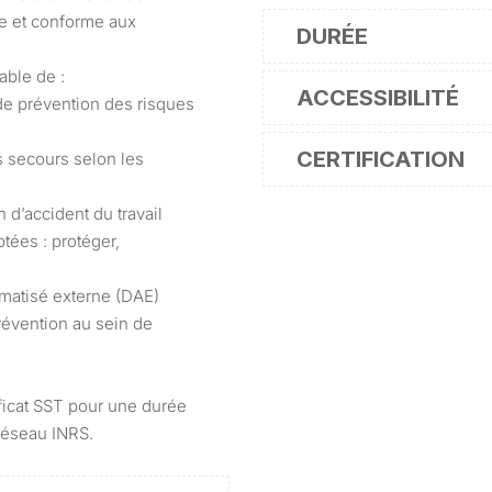
ce et conforme aux
DURÉE
able de :
ACCESSIBILITÉ
de prévention des risques
CERTIFICATION
s secours selon les
n d’accident du travail
tées : protéger,
tomatisé externe (DAE)
révention au sein de
ificat SST pour une durée
réseau INRS.