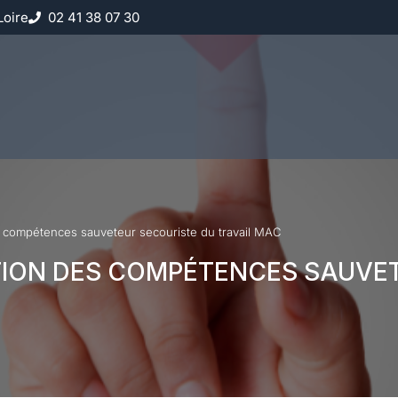
Loire
02 41 38 07 30
es compétences sauveteur secouriste du travail MAC
TION DES COMPÉTENCES SAUVE