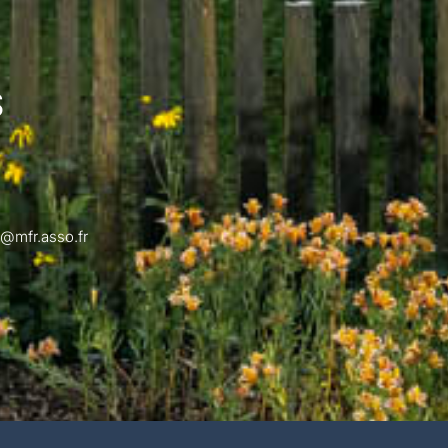
S
@mfr.asso.fr