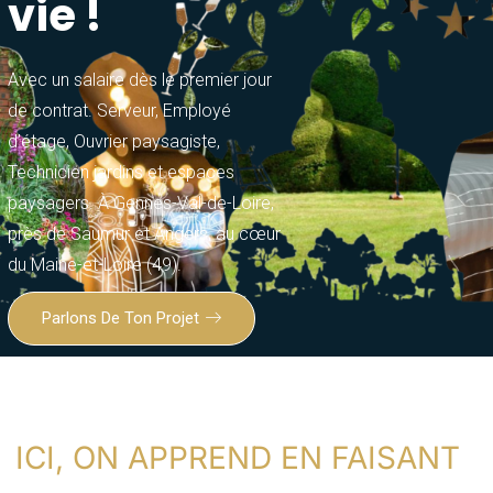
vie !
Avec un salaire dès le premier jour
de contrat. Serveur, Employé
d’étage, Ouvrier paysagiste,
Technicien jardins et espaces
paysagers. À Gennes-Val-de-Loire,
près de Saumur et Angers, au cœur
du Maine-et-Loire (49).
Parlons De Ton Projet
ICI, ON APPREND EN FAISANT