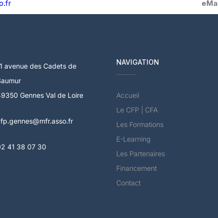
.fr
eMai
NAVIGATION
1 avenue des Cadets de
Saumur
9350 Gennes Val de Loire
Accueil
Le CFP | CFA
fp.gennes@mfr.asso.fr
Les Formations
E-Learning
02 41 38 07 30
Les Partenaires
Financement
Contact