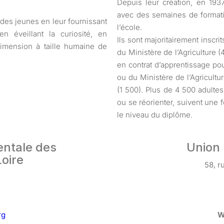
Depuis leur création, en 1937
avec des semaines de formati
 des jeunes en leur fournissant
l’école.
en éveillant la curiosité, en
Ils sont majoritairement inscr
 dimension à taille humaine de
du Ministère de l’Agriculture 
en contrat d’apprentissage po
ou du Ministère de l’Agricultur
(1 500). Plus de 4 500 adultes
ou se réorienter, suivent une 
le niveau du diplôme.
entale des
Union 
oire
58, r
u
rg
W