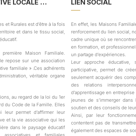
TIVE LOCALE …
LIEN SOCIAL
 et Rurales est d’être à la fois
En effet, les Maisons Familial
ritoire et dans le tissu social,
renforcement du lien social, n
éducatif.
cadre unique où se rencontrent
en formation, et professionnel
 première Maison Familiale.
un partage d’expériences.
le repose sur une association
Leur approche éducative,
ative familiale » .Ces adhérents
participative, permet de cr
ministration, véritable organe
seulement acquérir des compé
des relations interperson
d’apprentissage en entreprise 
ons, au regard de la loi du 1er
jeunes de s’immerger dans l
ard du Code de la Famille. Elles
soutien et des conseils de leu
i leur permet d’affirmer leur
Ainsi, par leur fonctionne
ive et la vie associative qui les
contentent pas de transmettr
lière dans le paysage éducatif
également des espaces de soci
 associatives et familiales