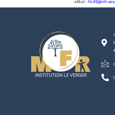
eMail :
fd.49@mfr.asso
1
4
c